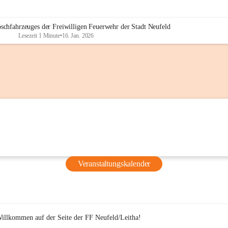
PVÖ Bezirk Eisenstadt, die bereits ab 16 Uhr bereitstanden und si
schminken ließen, um während der Übung realitätsnahe Opfer 
darzustellen.
öschfahrzeuges der Freiwilligen Feuerwehr der Stadt Neufeld
Lesezeit 1 Minute
•
16. Jan. 2026
Veranstaltungskalender
Willkommen auf der Seite der FF Neufeld/Leitha!