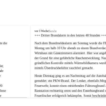
F
vor 1 Woche
Bericht
r
+++ Dritter Brandalarm in den letzten 48 Stunden ++
e
e die 
Nach dem Brandmeldealarm am Sonntag wurde die FF 
i
w
Montag um halb 10 Uhr abends zu einem Brandverdac
i
Wirtshaus mit Gästezimmern alarmiert. Hier war ange
l
der Grund für eine gefährliche Rauchentwicklung. Nac
l
gründlichen Kontrolle mittels Wärmebildkamera wurd
i
ar, 
mittels Überdruckbelüfter rauchfrei gemacht.
g
nde 
e
e 
Heute Dienstag ging es am Nachmittag auf die Autoba
F
gemeldet: ein PKW-Brand. Der Lenker, ebenfalls Mitgl
e
20 
Feuerwehr, konnte einen entstehenden Fahrzeugbrand 
u
e
ahme 
Raststation rechtzeitig orten und den Enstehungbrand 
r
r 
Feuerlöscher erfolgreich bekämpfen. Somit beschränkte
w
n 
Tätigkeit auch hier auf Nachkontrollen mit der Wärm
e
-