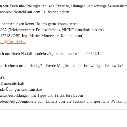
n wir Euch über Neuigkeiten, wie Einsätze, Übungen und sonstige Veranstaltu
uerwehr Neufeld auf dem Laufenden halten.

 oder Anliegen könnt Ihr uns gerne kontaktieren:

5867 (Telefonnummer Feuerwehrhaus, NICHT dauerhaft besetzt)

112218 (OBR Ing. Martin Mittnecker, Kommandant)

o@ffneufeld.at
sich um einen Notfall handeln zögere nicht und wähle: 
02624/122
!

 nach einem neuen Hobby? - 
Werde Mitglied bei der Freiwilligen Feuerwehr!
's:

 Kameradschaft

nde Übungen und Einsätze

sante Ausbildungen mit Tipps und Tricks fürs Leben

edene Aufgabengebiete vom Einsatz über die Technik und sportliche Wettkämpf
arbeit

 Mitgliedsbeitrag