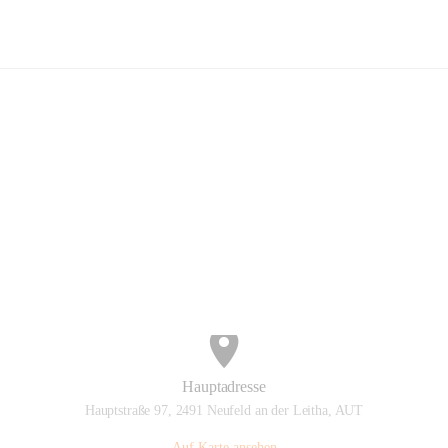
willige Feuerwehr Neufeld an der L
Hauptadresse
Hauptstraße 97, 2491 Neufeld an der Leitha, AUT
Auf Karte ansehen