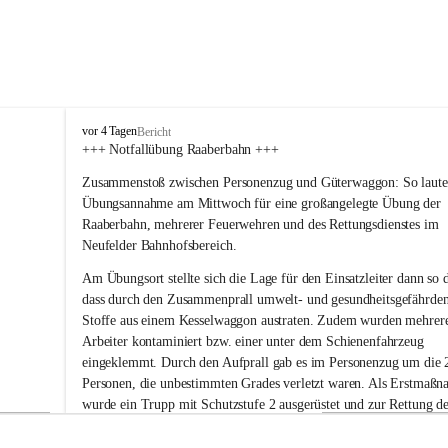
F
vor 4 Tagen
Bericht
r
+++ Notfallübung Raaberbahn +++
e
Zusammenstoß zwischen Personenzug und Güterwaggon: So lautet
i
w
Übungsannahme am Mittwoch für eine großangelegte Übung der 
i
Raaberbahn, mehrerer Feuerwehren und des Rettungsdienstes im 
l
Neufelder Bahnhofsbereich.
l
i
Am Übungsort stellte sich die Lage für den Einsatzleiter dann so d
g
dass durch den Zusammenprall umwelt- und gesundheitsgefährde
e
Stoffe aus einem Kesselwaggon austraten. Zudem wurden mehrer
F
Arbeiter kontaminiert bzw. einer unter dem Schienenfahrzeug 
e
eingeklemmt. Durch den Aufprall gab es im Personenzug um die 
u
e
Personen, die unbestimmten Grades verletzt waren. Als Erstmaßn
r
wurde ein Trupp mit Schutzstufe 2 ausgerüstet und zur Rettung de
w
eingeklemmten und weiterer kontaminierter Personen rund um de
e
Kesselwaggon eingesetzt. Parallel wurde ein Notdekontaminations