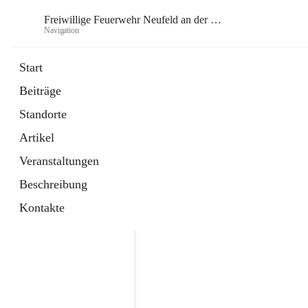
Freiwillige Feuerwehr Neufeld an der Leitha
Navigation
Frei
Start
Beiträge
öffnet
Instagram
Standorte
in
Externe Webseite
neuem
Artikel
Tab
öffnet
Facebook
in
Externe Webseite
Veranstaltungen
neuem
Tab
Beschreibung
Kontakte