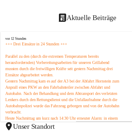
Aktuelle Beiträge
F
vor 12 Stunden
r
+++ Drei Einsätze in 24 Stunden +++
e
i
Parallel zu den (durch die extremen Temperaturen bereits 
w
herausfordernden) Vorbereitungsarbeiten für unseren Grillabend 
i
mussten durch die freiwilligen Kräfte seit gestern Nachmittag drei 
l
Einsätze abgearbeitet werden.
l
i
Gestern Nachmittag kam es auf der A3 bei der Abfahrt Hornstein zum 
g
Anprall eines PKW an den Fahrbahnteiler zwischen Abfahrt und 
e
Autobahn. Nach der Behandlung und dem Abtransport des verletzten 
F
Lenkers durch den Rettungsdienst und die Unfallaufnahme durch die 
e
Autobahnpolizei wurde das Fahrzeug geborgen und von der Autobahn 
u
verbracht.
e
r
Heute Nachmittag um kurz nach 14:30 Uhr erneuter Alarm: in einem 
w
Mehrparteienwohnhaus bliebt der Aufzug stecken. Da bei den heute 
Unser Standort
e
herrschenden Temperaturen auch hier besondere Eile geboten war, 