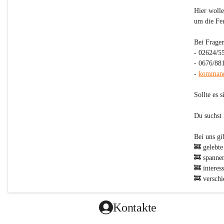
Hier wolle
um die Fe
Bei Fragen
- 02624/5
- 0676/88
- 
kommand
Sollte es 
Du suchst
Bei uns gibt
🚒 gelebte
🚒 spanne
🚒 interes
🚒 verschi
zur Jugend
🚒 KEINEN
Kontakte