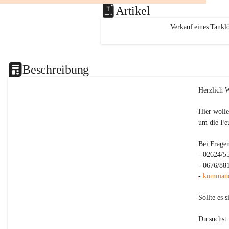
Artikel
Verkauf eines Tankl
Beschreibung
Herzlich 
Hier wolle
um die Fe
Bei Fragen
- 02624/5
- 0676/88
- 
kommand
Sollte es 
Du suchst