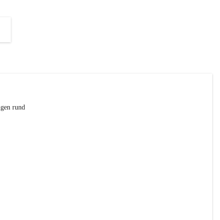
ch 
ngen rund 