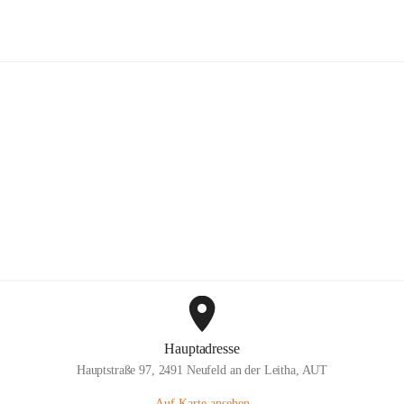
willige Feuerwehr Neufeld an der L
Hauptadresse
Hauptstraße 97, 2491 Neufeld an der Leitha, AUT
Auf Karte ansehen