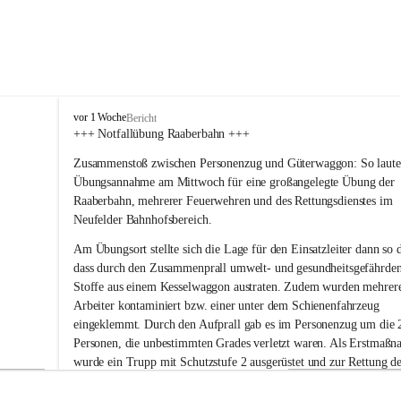
F
vor 1 Woche
Bericht
r
+++ Notfallübung Raaberbahn +++
e
Zusammenstoß zwischen Personenzug und Güterwaggon: So lautet
i
w
Übungsannahme am Mittwoch für eine großangelegte Übung der 
i
Raaberbahn, mehrerer Feuerwehren und des Rettungsdienstes im 
l
Neufelder Bahnhofsbereich.
l
i
Am Übungsort stellte sich die Lage für den Einsatzleiter dann so d
g
dass durch den Zusammenprall umwelt- und gesundheitsgefährde
e
Stoffe aus einem Kesselwaggon austraten. Zudem wurden mehrer
F
Arbeiter kontaminiert bzw. einer unter dem Schienenfahrzeug 
e
eingeklemmt. Durch den Aufprall gab es im Personenzug um die 
u
e
Personen, die unbestimmten Grades verletzt waren. Als Erstmaßn
r
wurde ein Trupp mit Schutzstufe 2 ausgerüstet und zur Rettung de
w
eingeklemmten und weiterer kontaminierter Personen rund um de
e
Kesselwaggon eingesetzt. Parallel wurde ein Notdekontaminations