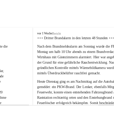
F
vor 1 Woche
Bericht
r
+++ Dritter Brandalarm in den letzten 48 Stunden ++
e
e die 
Nach dem Brandmeldealarm am Sonntag wurde die FF 
i
w
Montag um halb 10 Uhr abends zu einem Brandverdac
i
Wirtshaus mit Gästezimmern alarmiert. Hier war ange
l
der Grund für eine gefährliche Rauchentwicklung. Nac
l
gründlichen Kontrolle mittels Wärmebildkamera wurd
i
ar, 
mittels Überdruckbelüfter rauchfrei gemacht.
g
nde 
e
e 
Heute Dienstag ging es am Nachmittag auf die Autoba
F
gemeldet: ein PKW-Brand. Der Lenker, ebenfalls Mitgl
e
20 
Feuerwehr, konnte einen entstehenden Fahrzeugbrand 
u
e
ahme 
Raststation rechtzeitig orten und den Enstehungbrand 
r
r 
Feuerlöscher erfolgreich bekämpfen. Somit beschränkte
w
n 
Tätigkeit auch hier auf Nachkontrollen mit der Wärm
e
-