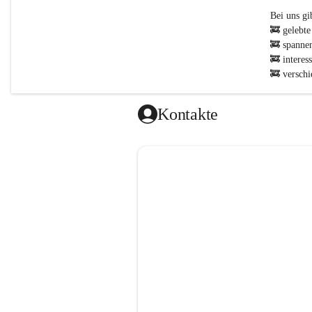
Bei uns gibt
🚒 gelebte
🚒 spanne
🚒 interes
🚒 verschi
zur Jugend
🚒 KEINEN
Kontakte