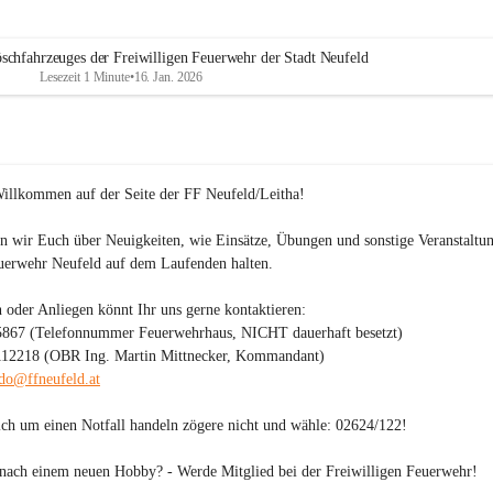
PVÖ Bezirk Eisenstadt, die bereits ab 16 Uhr bereitstanden und si
schminken ließen, um während der Übung realitätsnahe Opfer 
darzustellen.
öschfahrzeuges der Freiwilligen Feuerwehr der Stadt Neufeld
Lesezeit 1 Minute
•
16. Jan. 2026
Willkommen auf der Seite der FF Neufeld/Leitha!
n wir Euch über Neuigkeiten, wie Einsätze, Übungen und sonstige Veranstaltu
uerwehr Neufeld auf dem Laufenden halten.

 oder Anliegen könnt Ihr uns gerne kontaktieren:

5867 (Telefonnummer Feuerwehrhaus, NICHT dauerhaft besetzt)

112218 (OBR Ing. Martin Mittnecker, Kommandant)

o@ffneufeld.at
sich um einen Notfall handeln zögere nicht und wähle: 
02624/122
!

 nach einem neuen Hobby? - 
Werde Mitglied bei der Freiwilligen Feuerwehr!