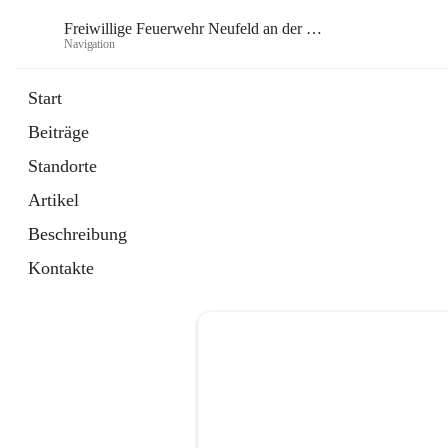
Freiwillige Feuerwehr Neufeld an der Leitha
Navigation
Frei
Start
Beiträge
öffnet
Instagram
Standorte
in
Externe Webseite
neuem
Artikel
Tab
öffnet
Facebook
in
Externe Webseite
Beschreibung
neuem
Tab
Kontakte