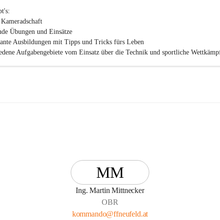
's:

 Kameradschaft

nde Übungen und Einsätze

sante Ausbildungen mit Tipps und Tricks fürs Leben

edene Aufgabengebiete vom Einsatz über die Technik und sportliche Wettkämpf
arbeit

 Mitgliedsbeitrag
MM
Ing. Martin Mittnecker
OBR
kommando@ffneufeld.at