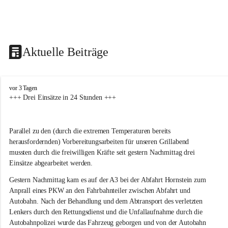
Aktuelle Beiträge
F
vor 3 Tagen
r
+++ Drei Einsätze in 24 Stunden +++
e
i
w
Parallel zu den (durch die extremen Temperaturen bereits 
i
herausfordernden) Vorbereitungsarbeiten für unseren Grillabend 
l
l
mussten durch die freiwilligen Kräfte seit gestern Nachmittag drei 
i
Einsätze abgearbeitet werden.
g
e
Gestern Nachmittag kam es auf der A3 bei der Abfahrt Hornstein zum 
F
Anprall eines PKW an den Fahrbahnteiler zwischen Abfahrt und 
e
Autobahn. Nach der Behandlung und dem Abtransport des verletzten 
u
Lenkers durch den Rettungsdienst und die Unfallaufnahme durch die 
e
Autobahnpolizei wurde das Fahrzeug geborgen und von der Autobahn 
r