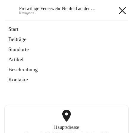
Freiwillige Feuerwehr Neufeld an der Leitha
Navigation
Freiwillige Feuerwehr Neufeld
Start
an der Leitha
Beiträge
Standorte
öffnet
Instagram
Artikel
in
Externe Webseite
neuem
Beschreibung
Tab
öffnet
Facebook
Kontakte
in
Externe Webseite
neuem
Tab
Hauptadresse