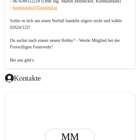
- 0676/88112218 (OBR Ing. Martin Mittnecker, Kommandant)

- 
kommando@ffneufeld.at
Sollte es sich um einen Notfall handeln zögere nicht und wähle: 
02624/122
!

Du suchst nach einem neuen Hobby? - 
Werde Mitglied bei der 
Freiwilligen Feuerwehr!
Bei uns gibt's:

🚒 gelebte Kameradschaft

🚒 spannende Übungen und Einsätze

Kontakte
🚒 interessante Ausbildungen mit Tipps und Tricks fürs Leben

🚒 verschiedene Aufgabengebiete vom Einsatz über die Technik 
und sportliche Wettkämpfe bis hin zur Jugendarbeit

🚒 KEINEN Mitgliedsbeitrag
MM