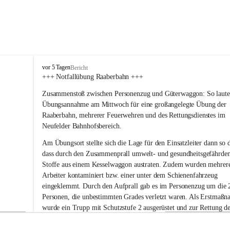
F
vor 5 Tagen
Bericht
r
+++ Notfallübung Raaberbahn +++
e
Zusammenstoß zwischen Personenzug und Güterwaggon: So lautet
i
w
Übungsannahme am Mittwoch für eine großangelegte Übung der 
i
Raaberbahn, mehrerer Feuerwehren und des Rettungsdienstes im 
l
Neufelder Bahnhofsbereich.
l
i
Am Übungsort stellte sich die Lage für den Einsatzleiter dann so d
g
dass durch den Zusammenprall umwelt- und gesundheitsgefährde
e
Stoffe aus einem Kesselwaggon austraten. Zudem wurden mehrer
F
Arbeiter kontaminiert bzw. einer unter dem Schienenfahrzeug 
e
eingeklemmt. Durch den Aufprall gab es im Personenzug um die 
u
e
Personen, die unbestimmten Grades verletzt waren. Als Erstmaßn
r
wurde ein Trupp mit Schutzstufe 2 ausgerüstet und zur Rettung de
w
eingeklemmten und weiterer kontaminierter Personen rund um de
e
Kesselwaggon eingesetzt. Parallel wurde ein Notdekontaminations