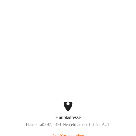
willige Feuerwehr Neufeld an der L
Hauptadresse
Hauptstraße 97, 2491 Neufeld an der Leitha, AUT
Auf Karte ansehen