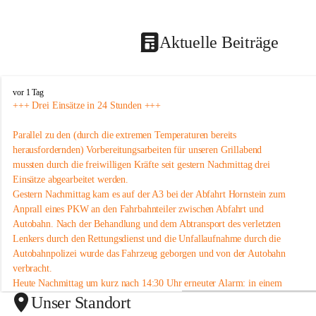
Aktuelle Beiträge
F
vor 1 Tag
r
+++ Drei Einsätze in 24 Stunden +++
e
i
Parallel zu den (durch die extremen Temperaturen bereits 
w
herausfordernden) Vorbereitungsarbeiten für unseren Grillabend 
i
mussten durch die freiwilligen Kräfte seit gestern Nachmittag drei 
l
Einsätze abgearbeitet werden.
l
i
Gestern Nachmittag kam es auf der A3 bei der Abfahrt Hornstein zum 
g
Anprall eines PKW an den Fahrbahnteiler zwischen Abfahrt und 
e
Autobahn. Nach der Behandlung und dem Abtransport des verletzten 
F
Lenkers durch den Rettungsdienst und die Unfallaufnahme durch die 
e
Autobahnpolizei wurde das Fahrzeug geborgen und von der Autobahn 
u
verbracht.
e
r
Heute Nachmittag um kurz nach 14:30 Uhr erneuter Alarm: in einem 
w
Mehrparteienwohnhaus bliebt der Aufzug stecken. Da bei den heute 
Unser Standort
e
herrschenden Temperaturen auch hier besondere Eile geboten war, 