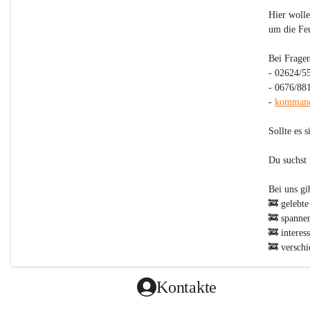
Hier wolle
um die Fe
Bei Fragen
- 02624/5
- 0676/88
- 
kommand
Sollte es 
Du suchst
Bei uns gibt
🚒 gelebte
🚒 spanne
🚒 interes
🚒 verschi
zur Jugend
🚒 KEINEN
Kontakte