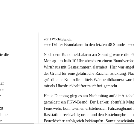
F
vor 1 Woche
Bericht
r
+++ Dritter Brandalarm in den letzten 48 Stunden ++
e
e die 
Nach dem Brandmeldealarm am Sonntag wurde die FF 
i
w
Montag um halb 10 Uhr abends zu einem Brandverdac
i
Wirtshaus mit Gästezimmern alarmiert. Hier war ange
l
der Grund für eine gefährliche Rauchentwicklung. Nac
l
gründlichen Kontrolle mittels Wärmebildkamera wurd
i
ar, 
mittels Überdruckbelüfter rauchfrei gemacht.
g
nde 
e
e 
Heute Dienstag ging es am Nachmittag auf die Autoba
F
gemeldet: ein PKW-Brand. Der Lenker, ebenfalls Mitgl
e
20 
Feuerwehr, konnte einen entstehenden Fahrzeugbrand 
u
e
ahme 
Raststation rechtzeitig orten und den Enstehungbrand 
r
r 
Feuerlöscher erfolgreich bekämpfen. Somit beschränkte
w
n 
Tätigkeit auch hier auf Nachkontrollen mit der Wärm
e
-