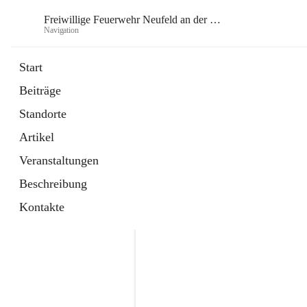
Freiwillige Feuerwehr Neufeld an der Leitha
Navigation
Frei
Start
Beiträge
öffnet
Instagram
Standorte
in
Externe Webseite
neuem
Artikel
Tab
öffnet
Facebook
in
Externe Webseite
Veranstaltungen
neuem
Tab
Beschreibung
Kontakte