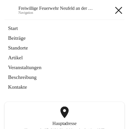
Freiwillige Feuerwehr Neufeld an der Leitha
Navigation
Freiwillige Feuerwehr Neufeld
Start
an der Leitha
Beiträge
Standorte
öffnet
Instagram
Artikel
in
Externe Webseite
neuem
Veranstaltungen
Tab
öffnet
Facebook
Beschreibung
in
Externe Webseite
neuem
Kontakte
Tab
Hauptadresse