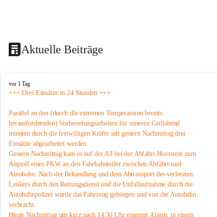
Aktuelle Beiträge
F
vor 1 Tag
r
+++ Drei Einsätze in 24 Stunden +++
e
i
Parallel zu den (durch die extremen Temperaturen bereits 
w
herausfordernden) Vorbereitungsarbeiten für unseren Grillabend 
i
mussten durch die freiwilligen Kräfte seit gestern Nachmittag drei 
l
Einsätze abgearbeitet werden.
l
i
Gestern Nachmittag kam es auf der A3 bei der Abfahrt Hornstein zum 
g
Anprall eines PKW an den Fahrbahnteiler zwischen Abfahrt und 
e
Autobahn. Nach der Behandlung und dem Abtransport des verletzten 
F
Lenkers durch den Rettungsdienst und die Unfallaufnahme durch die 
e
Autobahnpolizei wurde das Fahrzeug geborgen und von der Autobahn 
u
verbracht.
e
r
Heute Nachmittag um kurz nach 14:30 Uhr erneuter Alarm: in einem 