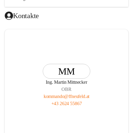
🚒 gelebte Kameradschaft

🚒 spannende Übungen und Einsätze

Kontakte
🚒 interessante Ausbildungen mit Tipps und Tricks fürs Leben

🚒 verschiedene Aufgabengebiete vom Einsatz über die Technik 
und sportliche Wettkämpfe bis hin zur Jugendarbeit

🚒 KEINEN Mitgliedsbeitrag
MM
Ing. Martin Mittnecker
OBR
kommando@ffneufeld.at
+43 2624 55867