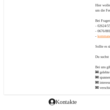
Hier wolle
um die Fe
Bei Fragen
- 02624/5
- 0676/88
- 
kommand
Sollte es 
Du suchst
Bei uns gibt
🚒 gelebte
🚒 spanne
🚒 interes
🚒 verschi
zur Jugend
🚒 KEINEN
Kontakte