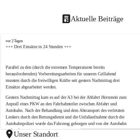
Aktuelle Beiträge
F
vor 2 Tagen
r
+++ Drei Einsätze in 24 Stunden +++
e
i
w
Parallel zu den (durch die extremen Temperaturen bereits 
i
herausfordernden) Vorbereitungsarbeiten für unseren Grillabend 
l
l
mussten durch die freiwilligen Kräfte seit gestern Nachmittag drei 
i
Einsätze abgearbeitet werden.
g
e
Gestern Nachmittag kam es auf der A3 bei der Abfahrt Hornstein zum 
F
Anprall eines PKW an den Fahrbahnteiler zwischen Abfahrt und 
e
Autobahn. Nach der Behandlung und dem Abtransport des verletzten 
u
Lenkers durch den Rettungsdienst und die Unfallaufnahme durch die 
e
Autobahnpolizei wurde das Fahrzeug geborgen und von der Autobahn 
r
verbracht.
w
Unser Standort
e