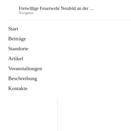
Freiwillige Feuerwehr Neufeld an der Leitha
Navigation
Frei
Start
Beiträge
öffnet
Instagram
Standorte
in
Externe Webseite
neuem
Artikel
Tab
öffnet
Facebook
in
Externe Webseite
Veranstaltungen
neuem
Tab
Beschreibung
Kontakte