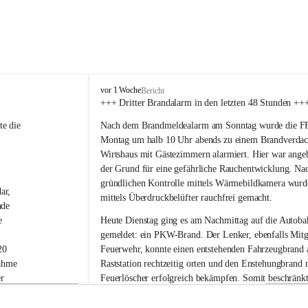
F
vor 1 Woche
Bericht
r
+++ Dritter Brandalarm in den letzten 48 Stunden ++
e
e die 
Nach dem Brandmeldealarm am Sonntag wurde die FF 
i
w
Montag um halb 10 Uhr abends zu einem Brandverdac
i
Wirtshaus mit Gästezimmern alarmiert. Hier war ange
l
der Grund für eine gefährliche Rauchentwicklung. Nac
l
gründlichen Kontrolle mittels Wärmebildkamera wurd
i
ar, 
mittels Überdruckbelüfter rauchfrei gemacht.
g
nde 
e
e 
Heute Dienstag ging es am Nachmittag auf die Autoba
F
gemeldet: ein PKW-Brand. Der Lenker, ebenfalls Mitgl
e
20 
Feuerwehr, konnte einen entstehenden Fahrzeugbrand 
u
e
ahme 
Raststation rechtzeitig orten und den Enstehungbrand 
r
r 
Feuerlöscher erfolgreich bekämpfen. Somit beschränkte
w
n 
Tätigkeit auch hier auf Nachkontrollen mit der Wärm
e
-