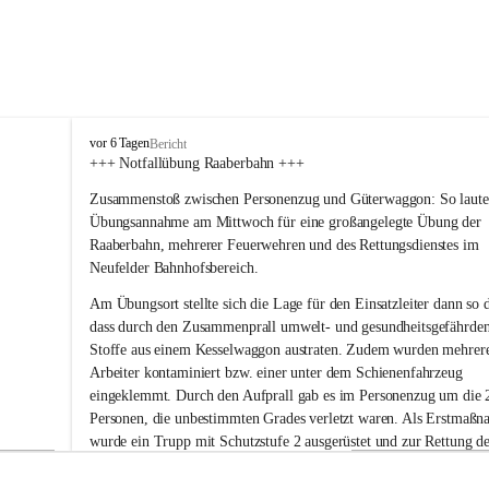
F
vor 6 Tagen
Bericht
r
+++ Notfallübung Raaberbahn +++
e
Zusammenstoß zwischen Personenzug und Güterwaggon: So lautet
i
w
Übungsannahme am Mittwoch für eine großangelegte Übung der 
i
Raaberbahn, mehrerer Feuerwehren und des Rettungsdienstes im 
l
Neufelder Bahnhofsbereich.
l
i
Am Übungsort stellte sich die Lage für den Einsatzleiter dann so d
g
dass durch den Zusammenprall umwelt- und gesundheitsgefährde
e
Stoffe aus einem Kesselwaggon austraten. Zudem wurden mehrer
F
Arbeiter kontaminiert bzw. einer unter dem Schienenfahrzeug 
e
eingeklemmt. Durch den Aufprall gab es im Personenzug um die 
u
e
Personen, die unbestimmten Grades verletzt waren. Als Erstmaßn
r
wurde ein Trupp mit Schutzstufe 2 ausgerüstet und zur Rettung de
w
eingeklemmten und weiterer kontaminierter Personen rund um de
e
Kesselwaggon eingesetzt. Parallel wurde ein Notdekontaminations