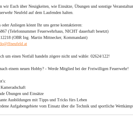
n wir Euch über Neuigkeiten, wie Einsätze, Übungen und sonstige Veranstaltu
uerwehr Neufeld auf dem Laufenden halten.

 oder Anliegen könnt Ihr uns gerne kontaktieren:

5867 (Telefonnummer Feuerwehrhaus, NICHT dauerhaft besetzt)

112218 (OBR Ing. Martin Mittnecker, Kommandant)

o@ffneufeld.at
sich um einen Notfall handeln zögere nicht und wähle: 
02624/122
!

 nach einem neuen Hobby? - 
Werde Mitglied bei der Freiwilligen Feuerwehr!
's:

 Kameradschaft

nde Übungen und Einsätze

sante Ausbildungen mit Tipps und Tricks fürs Leben

edene Aufgabengebiete vom Einsatz über die Technik und sportliche Wettkämpf
arbeit

 Mitgliedsbeitrag