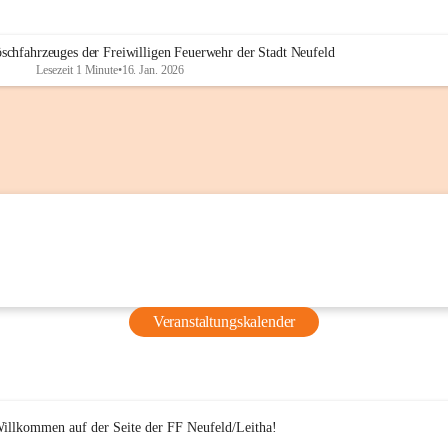
PVÖ Bezirk Eisenstadt, die bereits ab 16 Uhr bereitstanden und si
schminken ließen, um während der Übung realitätsnahe Opfer 
darzustellen.
öschfahrzeuges der Freiwilligen Feuerwehr der Stadt Neufeld
Lesezeit 1 Minute
•
16. Jan. 2026
Veranstaltungskalender
Willkommen auf der Seite der FF Neufeld/Leitha!