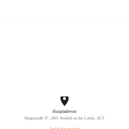
willige Feuerwehr Neufeld an der L
Hauptadresse
Hauptstraße 97, 2491 Neufeld an der Leitha, AUT
Auf Karte ansehen