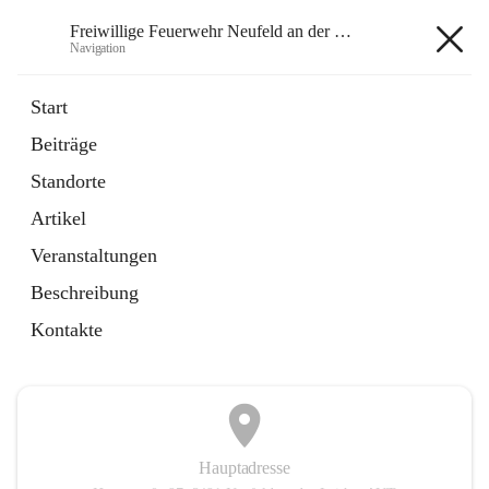
Freiwillige Feuerwehr Neufeld an der Leitha
Navigation
Freiwillige Feuerwehr Neufeld
Start
an der Leitha
Beiträge
Standorte
öffnet
Instagram
Artikel
in
Externe Webseite
neuem
Veranstaltungen
Tab
öffnet
Facebook
Beschreibung
in
Externe Webseite
neuem
Kontakte
Tab
Hauptadresse