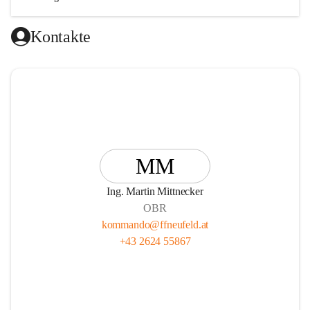
🚒 gelebte Kameradschaft

🚒 spannende Übungen und Einsätze

Kontakte
🚒 interessante Ausbildungen mit Tipps und Tricks fürs Leben

🚒 verschiedene Aufgabengebiete vom Einsatz über die Technik 
und sportliche Wettkämpfe bis hin zur Jugendarbeit

🚒 KEINEN Mitgliedsbeitrag
MM
Ing. Martin Mittnecker
OBR
kommando@ffneufeld.at
+43 2624 55867