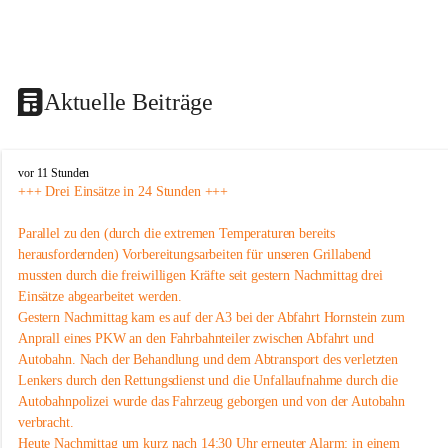
Aktuelle Beiträge
F
vor 11 Stunden
r
+++ Drei Einsätze in 24 Stunden +++
e
i
Parallel zu den (durch die extremen Temperaturen bereits 
w
herausfordernden) Vorbereitungsarbeiten für unseren Grillabend 
i
mussten durch die freiwilligen Kräfte seit gestern Nachmittag drei 
l
Einsätze abgearbeitet werden.
l
i
Gestern Nachmittag kam es auf der A3 bei der Abfahrt Hornstein zum 
g
Anprall eines PKW an den Fahrbahnteiler zwischen Abfahrt und 
e
Autobahn. Nach der Behandlung und dem Abtransport des verletzten 
F
Lenkers durch den Rettungsdienst und die Unfallaufnahme durch die 
e
Autobahnpolizei wurde das Fahrzeug geborgen und von der Autobahn 
u
verbracht.
e
r
Heute Nachmittag um kurz nach 14:30 Uhr erneuter Alarm: in einem 