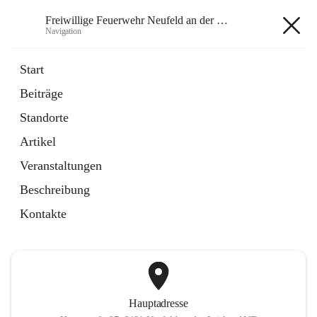
Freiwillige Feuerwehr Neufeld an der Leitha
Navigation
Freiwillige Feuerwehr Neufeld
Start
an der Leitha
Beiträge
Standorte
öffnet
Instagram
Artikel
in
Externe Webseite
neuem
Veranstaltungen
Tab
öffnet
Facebook
Beschreibung
in
Externe Webseite
neuem
Kontakte
Tab
Hauptadresse