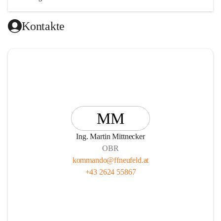
🚒 gelebte Kameradschaft

🚒 spannende Übungen und Einsätze

Kontakte
🚒 interessante Ausbildungen mit Tipps und Tricks fürs Leben

🚒 verschiedene Aufgabengebiete vom Einsatz über die Technik 
und sportliche Wettkämpfe bis hin zur Jugendarbeit

🚒 KEINEN Mitgliedsbeitrag
MM
Ing. Martin Mittnecker
OBR
kommando@ffneufeld.at
+43 2624 55867