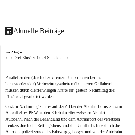
Aktuelle Beiträge
F
vor 2 Tagen
r
+++ Drei Einsätze in 24 Stunden +++
e
i
w
Parallel zu den (durch die extremen Temperaturen bereits 
i
herausfordernden) Vorbereitungsarbeiten für unseren Grillabend 
l
l
mussten durch die freiwilligen Kräfte seit gestern Nachmittag drei 
i
Einsätze abgearbeitet werden.
g
e
Gestern Nachmittag kam es auf der A3 bei der Abfahrt Hornstein zum 
F
Anprall eines PKW an den Fahrbahnteiler zwischen Abfahrt und 
e
Autobahn. Nach der Behandlung und dem Abtransport des verletzten 
u
Lenkers durch den Rettungsdienst und die Unfallaufnahme durch die 
e
Autobahnpolizei wurde das Fahrzeug geborgen und von der Autobahn 
r