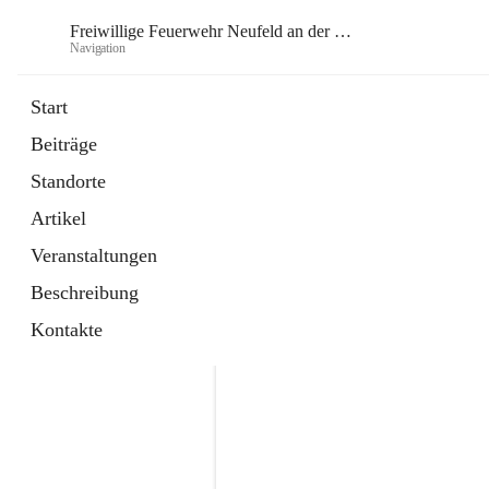
Freiwillige Feuerwehr Neufeld an der Leitha
Navigation
Frei
Start
Beiträge
öffnet
Instagram
Standorte
in
Externe Webseite
neuem
Artikel
Tab
öffnet
Facebook
in
Externe Webseite
Veranstaltungen
neuem
Tab
Beschreibung
Kontakte