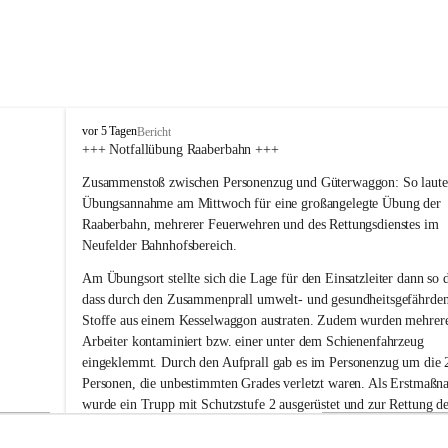
F
vor 5 Tagen
Bericht
r
+++ Notfallübung Raaberbahn +++
e
Zusammenstoß zwischen Personenzug und Güterwaggon: So lautet
i
w
Übungsannahme am Mittwoch für eine großangelegte Übung der 
i
Raaberbahn, mehrerer Feuerwehren und des Rettungsdienstes im 
l
Neufelder Bahnhofsbereich.
l
i
Am Übungsort stellte sich die Lage für den Einsatzleiter dann so d
g
dass durch den Zusammenprall umwelt- und gesundheitsgefährde
e
Stoffe aus einem Kesselwaggon austraten. Zudem wurden mehrer
F
Arbeiter kontaminiert bzw. einer unter dem Schienenfahrzeug 
e
eingeklemmt. Durch den Aufprall gab es im Personenzug um die 
u
e
Personen, die unbestimmten Grades verletzt waren. Als Erstmaßn
r
wurde ein Trupp mit Schutzstufe 2 ausgerüstet und zur Rettung de
w
eingeklemmten und weiterer kontaminierter Personen rund um de
e
Kesselwaggon eingesetzt. Parallel wurde ein Notdekontaminations