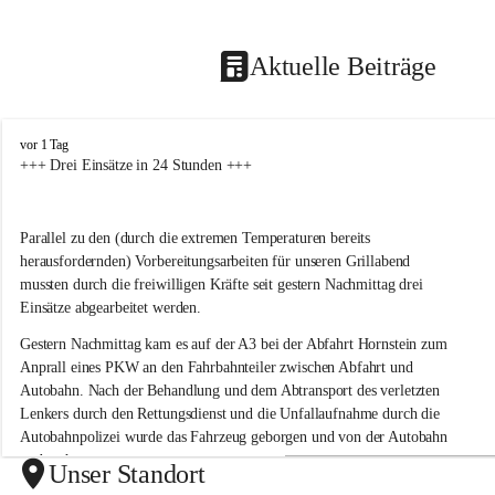
Aktuelle Beiträge
F
vor 1 Tag
r
+++ Drei Einsätze in 24 Stunden +++
e
i
w
Parallel zu den (durch die extremen Temperaturen bereits 
i
herausfordernden) Vorbereitungsarbeiten für unseren Grillabend 
l
l
mussten durch die freiwilligen Kräfte seit gestern Nachmittag drei 
i
Einsätze abgearbeitet werden.
g
e
Gestern Nachmittag kam es auf der A3 bei der Abfahrt Hornstein zum 
F
Anprall eines PKW an den Fahrbahnteiler zwischen Abfahrt und 
e
Autobahn. Nach der Behandlung und dem Abtransport des verletzten 
u
Lenkers durch den Rettungsdienst und die Unfallaufnahme durch die 
e
Autobahnpolizei wurde das Fahrzeug geborgen und von der Autobahn 
r
verbracht.
w
Unser Standort
e