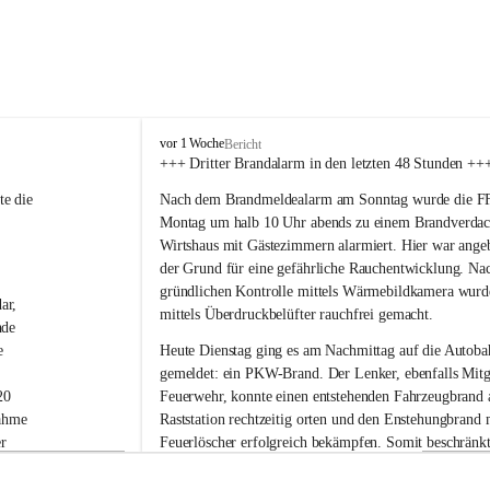
F
vor 1 Woche
Bericht
r
+++ Dritter Brandalarm in den letzten 48 Stunden ++
e
e die 
Nach dem Brandmeldealarm am Sonntag wurde die FF 
i
w
Montag um halb 10 Uhr abends zu einem Brandverdac
i
Wirtshaus mit Gästezimmern alarmiert. Hier war ange
l
der Grund für eine gefährliche Rauchentwicklung. Nac
l
gründlichen Kontrolle mittels Wärmebildkamera wurd
i
ar, 
mittels Überdruckbelüfter rauchfrei gemacht.
g
nde 
e
e 
Heute Dienstag ging es am Nachmittag auf die Autoba
F
gemeldet: ein PKW-Brand. Der Lenker, ebenfalls Mitgl
e
20 
Feuerwehr, konnte einen entstehenden Fahrzeugbrand 
u
e
ahme 
Raststation rechtzeitig orten und den Enstehungbrand 
r
r 
Feuerlöscher erfolgreich bekämpfen. Somit beschränkte
w
n 
Tätigkeit auch hier auf Nachkontrollen mit der Wärm
e
-