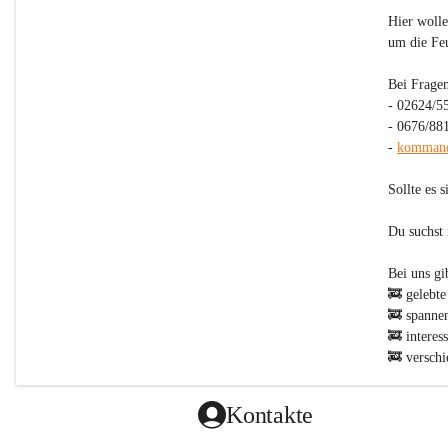
Hier wolle
um die Fe
Bei Fragen
- 02624/5
- 0676/88
- 
kommand
Sollte es 
Du suchst
Bei uns gibt
🚒 gelebte
🚒 spanne
🚒 interes
🚒 verschi
zur Jugend
🚒 KEINEN
Kontakte