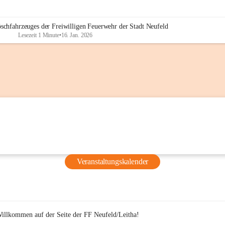
PVÖ Bezirk Eisenstadt, die bereits ab 16 Uhr bereitstanden und si
schminken ließen, um während der Übung realitätsnahe Opfer 
darzustellen.
öschfahrzeuges der Freiwilligen Feuerwehr der Stadt Neufeld
Lesezeit 1 Minute
•
16. Jan. 2026
Veranstaltungskalender
Willkommen auf der Seite der FF Neufeld/Leitha!