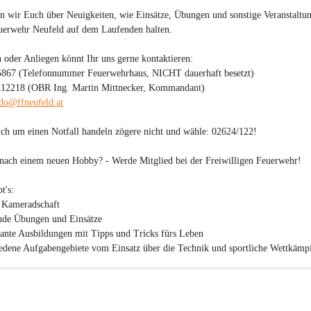
n wir Euch über Neuigkeiten, wie Einsätze, Übungen und sonstige Veranstaltu
uerwehr Neufeld auf dem Laufenden halten.

 oder Anliegen könnt Ihr uns gerne kontaktieren:

5867 (Telefonnummer Feuerwehrhaus, NICHT dauerhaft besetzt)

112218 (OBR Ing. Martin Mittnecker, Kommandant)

o@ffneufeld.at
sich um einen Notfall handeln zögere nicht und wähle: 
02624/122
!

 nach einem neuen Hobby? - 
Werde Mitglied bei der Freiwilligen Feuerwehr!
's:

 Kameradschaft

nde Übungen und Einsätze

sante Ausbildungen mit Tipps und Tricks fürs Leben

edene Aufgabengebiete vom Einsatz über die Technik und sportliche Wettkämpf
arbeit

 Mitgliedsbeitrag