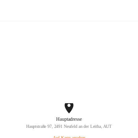
willige Feuerwehr Neufeld an der L
Hauptadresse
Hauptstraße 97, 2491 Neufeld an der Leitha, AUT
Auf Karte ansehen